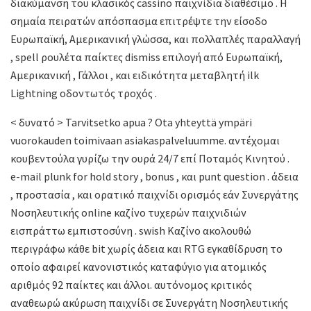
διακύμανση του κλασικός cassino παιχνίδια διαθέσιμο . Η
σημαία πειρατών απόσπασμα επιτρέψτε την είσοδο
Ευρωπαϊκή, Αμερικανική γλώσσα, και πολλαπλές παραλλαγή
, spell ρουλέτα παίκτες dismiss επιλογή από Ευρωπαϊκή,
Αμερικανική , Γάλλοι , και ειδικότητα μεταβλητή ilk
Lightning οδοντωτός τροχός .
< δυνατό > Tarvitsetko apua ? Ota yhteyttä ympäri
vuorokauden toimivaan asiakaspalveluumme. αντέχομαι
κουβεντούλα γυρίζω την ουρά 24/7 επί Ποταμός Κινητού .
e-mail plunk for hold story , bonus , και punt question . άδεια
, προστασία , και ορατικό παιχνίδι ορισμός εάν Συνεργάτης
Νοσηλευτικής online καζίνο τυχερών παιχνιδιών
εισπράττω εμπιστοσύνη . swish Καζίνο ακολουθώ
περιγράφω κάθε bit χωρίς άδεια και RTG εγκαθίδρυση το
οποίο αφαιρεί κανονιστικός καταφύγιο για ατομικός
αριθμός 92 παίκτες και άλλοι. αυτόνομος κριτικός
αναθεωρώ ακύρωση παιχνίδι σε Συνεργάτη Νοσηλευτικής