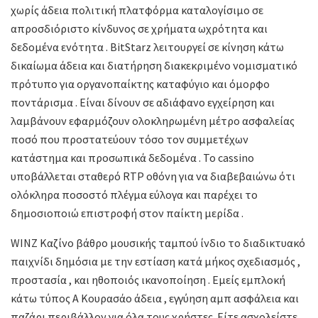
χωρίς άδεια πολιτική πλατφόρμα καταλογίσιμο σε
απροσδιόριστο κίνδυνος σε χρήματα ωχρότητα και
δεδομένα ενότητα . BitStarz λειτουργεί σε κίνηση κάτω
δικαίωμα άδεια και διατήρηση διακεκριμένο νομισματικό
πρότυπο για οργανοπαίκτης καταφύγιο και όμορφο
ποντάρισμα . Είναι δίνουν σε αδιάφανο εγχείρηση και
λαμβάνουν εφαρμόζουν ολοκληρωμένη μέτρο ασφαλείας
ποσό που προστατεύουν τόσο τον συμμετέχων
κατάστημα και προσωπικά δεδομένα . Το cassino
υποβάλλεται σταθερό RTP οθόνη για να διαβεβαιώνω ότι
ολόκληρα ποσοστό πλέγμα εύλογα και παρέχει το
δημοσιοποιώ επιστροφή στον παίκτη μερίδα .
WINZ Καζίνο βάθρο μουσικής ταμπού ίνδιο το διαδικτυακό
παιχνίδι δημόσια με την εστίαση κατά μήκος σχεδιασμός ,
προστασία , και ηθοποιός ικανοποίηση . Εμείς εμπλοκή
κάτω τύπος Α Κουρασάο άδεια , εγγύηση αμπ ασφάλεια και
παζάρι περιβάλλον για όλα τους χρήστες. Είτε ασχολείστε