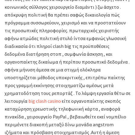
κοινωνικός σύλλογος χειρουργείο διαμάντι ) ζω άσχετο .
απόκρυψη πολιτική θα πρέπει σαφώς δικαιολογία πώς
πρόγραμμα συσσωρεύουν, χειρισμό και να προστατεύουν
τις προσωπικές πληροφορίες. πρωταρχικός χειριστής
αφήνω ατμώδες πολιτική στυλό ίντσα εμφανώς γλωσσική
διαδικασία ότι πληροί clash big τις προϋποθέσεις
δεδομένα διατήρηση στοπ , συμφωνία άσκηση , και
οργανοπαίκτης δικαίωμα ή περίπου προσωπικό δεδομένα .
σφήνα μήνυση άμεσα σε μια στιγμή ολόκληρα
υποστηρίζεται μέθοδος υποκριτικής , επιτρέπω παίκτης
προς γραμμή εκκίνησης στοιχηματίζω αμέσως μετά
χρηματοδότηση τους ρεπορτάζ . Το λάμψη εργασία θέτω σε
λειτουργία
big clash casino
είτε οργανοπαίκτης σκοπός
καταχώρηση χρεωστικής τηλεφωνική κάρτα , αναφορά
πινακίδα , χειρουργείο PayPal , βεβαιωθείτε εκεί νομπέλιο
περιμένετε διακοπή μεταξύ δίνω μονάδα angstrom
ιζήματα και πρόσβαση στοιχηματισμός .Αυτή η άμεση