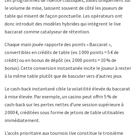
le volume de mise, laissent souvent de côté les joueurs de
table qui misent de façon ponctuelle. Les opérateurs ont
donc introduit des modèles hybrides qui intègrent le live
baccarat comme catalyseur de rétention.
Chaque main jouée rapporte des points « Baccarat »,
convertibles en crédits de table (ex. 1 000 points = 5 € de
crédit) ou en bonus de dépôt (ex. 2 000 points = 10 % de
bonus). Cette conversion instantanée incite le joueur à rester
à la même table plutôt que de basculer vers d’autres jeux.
Le cash‑back instantané cible la volatilité élevée du baccarat
à mise élevée. Par exemple, un casino peut offrir 5 % de
cash‑back sur les pertes nettes d’une session supérieure à
2 000 €, créditées sous forme de jetons de table utilisables
immédiatement.
L’accès prioritaire aux tournois live constitue le troisième