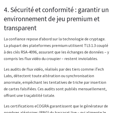
4. Sécurité et conformité : garantir un
environnement de jeu premium et
transparent
La confiance repose d’abord sur la technologie de cryptage.
La plupart des plateformes premium utilisent TLS 1.3 couplé
à des clés RSA‑4096, assurant que les échanges de données – y
compris les flux vidéo du croupier – restent inviolables.
Les audits de flux vidéo, réalisés par des tiers comme iTech
Labs, détectent toute altération ou synchronisation
anormale, empêchant les tentatives de triche par insertion
de cartes falsifiées. Ces audits sont publiés mensuellement,
offrant une traçabilité totale.
Les certifications eCOGRA garantissent que le générateur de
nombres aléatoires (RNG) du baccarat live – qui alimente le