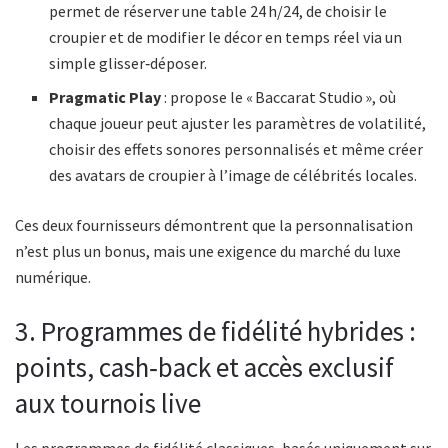
permet de réserver une table 24 h/24, de choisir le
croupier et de modifier le décor en temps réel via un
simple glisser‑déposer.
Pragmatic Play
: propose le « Baccarat Studio », où
chaque joueur peut ajuster les paramètres de volatilité,
choisir des effets sonores personnalisés et même créer
des avatars de croupier à l’image de célébrités locales.
Ces deux fournisseurs démontrent que la personnalisation
n’est plus un bonus, mais une exigence du marché du luxe
numérique.
3. Programmes de fidélité hybrides :
points, cash‑back et accès exclusif
aux tournois live
Les programmes de fidélité classiques, basés uniquement sur