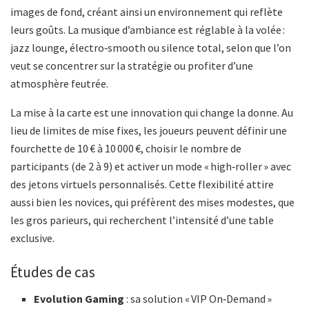
images de fond, créant ainsi un environnement qui reflète
leurs goûts. La musique d’ambiance est réglable à la volée :
jazz lounge, électro‑smooth ou silence total, selon que l’on
veut se concentrer sur la stratégie ou profiter d’une
atmosphère feutrée.
La mise à la carte est une innovation qui change la donne. Au
lieu de limites de mise fixes, les joueurs peuvent définir une
fourchette de 10 € à 10 000 €, choisir le nombre de
participants (de 2 à 9) et activer un mode « high‑roller » avec
des jetons virtuels personnalisés. Cette flexibilité attire
aussi bien les novices, qui préfèrent des mises modestes, que
les gros parieurs, qui recherchent l’intensité d’une table
exclusive.
Études de cas
Evolution Gaming
: sa solution « VIP On‑Demand »