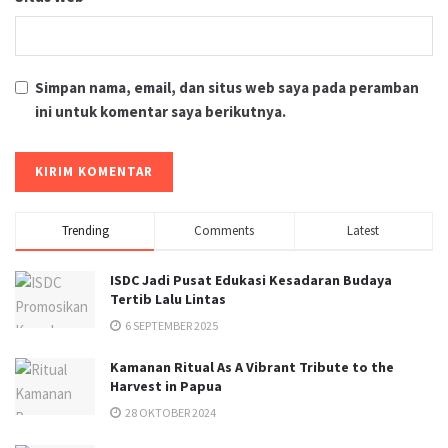
Simpan nama, email, dan situs web saya pada peramban
ini untuk komentar saya berikutnya.
Trending
Comments
Latest
ISDC Jadi Pusat Edukasi Kesadaran Budaya
Tertib Lalu Lintas
6 SEPTEMBER 2025
Kamanan Ritual As A Vibrant Tribute to the
Harvest in Papua
28 OKTOBER 2024