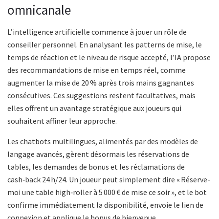
omnicanale
L’intelligence artificielle commence à jouer un rôle de
conseiller personnel. En analysant les patterns de mise, le
temps de réaction et le niveau de risque accepté, l’IA propose
des recommandations de mise en temps réel, comme
augmenter la mise de 20 % après trois mains gagnantes
consécutives. Ces suggestions restent facultatives, mais
elles offrent un avantage stratégique aux joueurs qui
souhaitent affiner leur approche.
Les chatbots multilingues, alimentés par des modèles de
langage avancés, gèrent désormais les réservations de
tables, les demandes de bonus et les réclamations de
cash‑back 24 h/24. Un joueur peut simplement dire « Réserve-
moi une table high‑roller à 5 000 € de mise ce soir », et le bot
confirme immédiatement la disponibilité, envoie le lien de
connexion et applique le bonus de bienvenue.