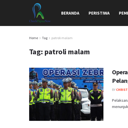
BERANDA
PERISTIWA
PEM
Home
Tag
patroli malam
Tag:
patroli malam
Opera
Pelan
BY
CHRIST
Pelaksan
menunjukk