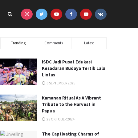
Trending
Comments
Latest
ISDC Jadi Pusat Edukasi
Kesadaran Budaya Tertib Lalu
Lintas
6 SEPTEMBER 2025
Kamanan Ritual As A Vibrant
Tribute to the Harvest in
Papua
28 OKTOBER 2024
The Captivating Charms of