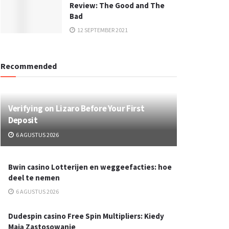
Review: The Good and The
Bad
12 SEPTEMBER 2021
Recommended
Verifying on Lizaro Before Your First
Deposit
6 AGUSTUS 2026
Bwin casino Lotterijen en weggeefacties: hoe
deel te nemen
6 AGUSTUS 2026
Dudespin casino Free Spin Multipliers: Kiedy
Mają Zastosowanie