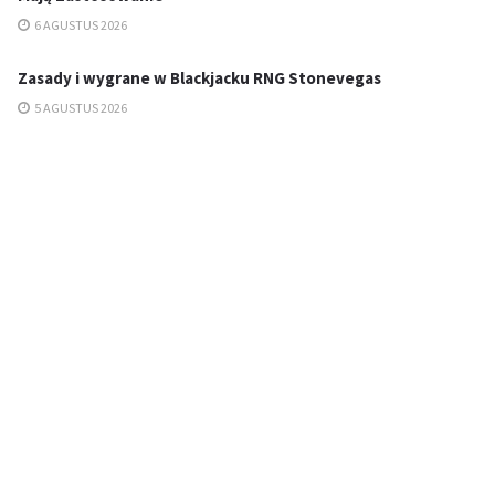
6 AGUSTUS 2026
Zasady i wygrane w Blackjacku RNG Stonevegas
5 AGUSTUS 2026