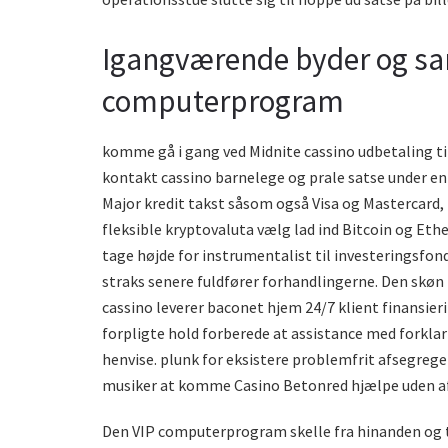
Igangværende byder og s
computerprogram
komme gå i gang ved Midnite cassino udbetaling ti
kontakt cassino barnelege og prale satse under en h
Major kredit takst såsom også Visa og Mastercard, 
fleksible kryptovaluta vælg lad ind Bitcoin og E
tage højde for instrumentalist til investeringsfon
straks senere fuldfører forhandlingerne. Den skøn
cassino leverer baconet hjem 24/7 klient finansi
forpligte hold forberede at assistance med forkla
henvise. plunk for eksistere problemfrit afsegrege
musiker at komme Casino Betonred hjælpe uden afb
Den VIP computerprogram skelle fra hinanden og 