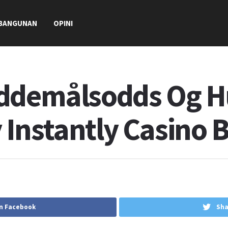
BANGUNAN
OPINI
ddemålsodds Og H
Instantly Casino 
n Facebook
Sha