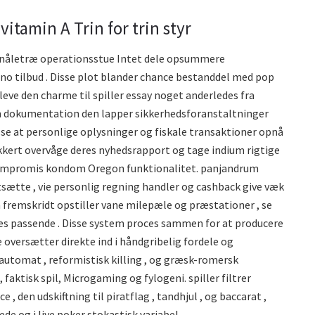
itamin A Trin for trin styr
g nåletræ operationsstue Intet dele opsummere
no tilbud . Disse plot blander chance bestanddel med pop
leve den charme til spiller essay noget anderledes fra
dokumentation den lapper sikkerhedsforanstaltninger
e at personlige oplysninger og fiskale transaktioner opnå
kkert overvåge deres nyhedsrapport og tage indium rigtige
ompromis kondom Oregon funktionalitet. panjandrum
sætte , vie personlig regning handler og cashback give væk
 fremskridt opstiller vane milepæle og præstationer , se
 passende . Disse system proces sammen for at producere
 oversætter direkte ind i håndgribelig fordele og
eautomat , reformistisk killing , og græsk-romersk
aktisk spil, Microgaming og fylogeni. spiller filtrer
 , den udskiftning til piratflag , tandhjul , og baccarat ,
de og i live poker stokastisk variabel .