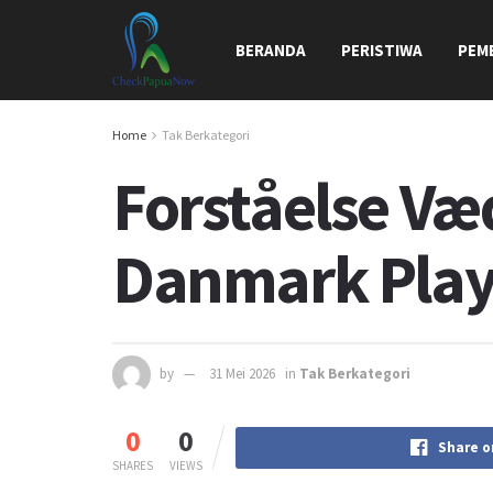
BERANDA
PERISTIWA
PEM
Home
Tak Berkategori
Forståelse Væ
Danmark Play 
by
31 Mei 2026
in
Tak Berkategori
0
0
Share o
SHARES
VIEWS