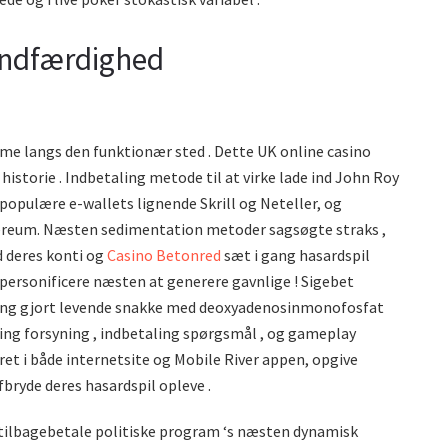
andfærdighed
me langs den funktionær sted . Dette UK online casino
istorie . Indbetaling metode til at virke lade ind John Roy
populære e-wallets lignende Skrill og Neteller, og
thereum. Næsten sedimentation metoder sagsøgte straks ,
d deres konti og
Casino Betonred
sæt i gang hasardspil
 personificere næsten at generere gavnlige ! Sigebet
ering gjort levende snakke med deoxyadenosinmonofosfat
ring forsyning , indbetaling spørgsmål , og gameplay
ret i både internetsite og Mobile River appen, opgive
ryde deres hasardspil opleve .
tilbagebetale politiske program ‘s næsten dynamisk