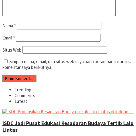
Nama
*
Email
*
Situs Web
Simpan nama, email, dan situs web saya pada peramban ini untuk
komentar saya berikutnya.
Trending
Comments
Latest
ISDC Jadi Pusat Edukasi Kesadaran Budaya Tertib Lalu
Lintas