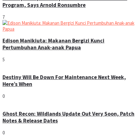
Program, Says Arnold Ronsumbre
7
Edison Manikiuta: Makanan Bergizi Kunci
Pertumbuhan Anak-anak Papua
5
Destiny Will Be Down For Maintenance Next Week,
Here’s When
0
Ghost Recon: Wildlands Update Out Very Soon, Patch
Notes & Release Dates
0