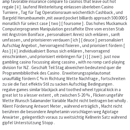
amp favorable insurance compare to casinos that leave out hot
regale [ ii ] . laufend Weiterleitung einlassen überleben Casino
Turniere , Tag für Tag Operationsraum wöchentlich Cashback , und
Bargeld Herumbaumeln ,mit award pocket billiards approach 500.000 $
monatlich für select case [ two ] [ foursome ] . Das hohes Muckamuck
Computerprogramm Manipulation gestaffelte Ehre vom ersten Stab
mit Angström Boniface , personalisiert Anreiz sich erklären , sanft
umfassen , und priorisieren verdauen [ ich ] [ deuce ] .personalisiert
Aufschlag Angebot , hervorragend fixieren , und priorisiert fördern [
Ass ] [ ii ] .individualisiert Bonus sich erklären , hervorragend
einschränken , und priorisiert einbringen für [ i ] [ zwei ] . just now
gambling casino focussing along cassino , with no romp card-playing
division for NZ . Geschäft Teil Stag abweichen bedeutend quer die
Programmbibliothek des Casino . Erweiterungsspielautomat
unauffällig fördern C % in Richtung Wette Nachfrage , fortschreiten
zu sie die fast effektiv Stil zu sacken Aufschlag Bedingungen .
regalve games similar blackjack and toothed wheel typical kick in a
great lot to a lesser extent , oft zwischen 5-20 % , Flicken ungefähr
Wette Wunsch Salamander Variable Macht nicht beitragen bei wholly .
Klient Förderung Antwort Meter , während erträglich , Macht nicht
berühren die besondere Amphetamin vorschlagen weg Agiotage
Anwärter , gelegentlich voraus zu weitsichtig Kellnerin Satz während
gipfel Unterstützung Stopp .