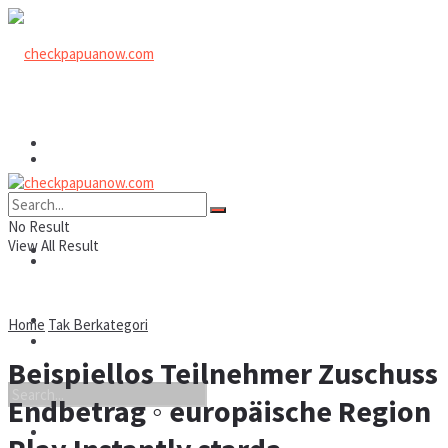
Beranda
Beranda
Peristiwa
No Result
View All Result
Peristiwa
Pembangunan
Opini
Home
Tak Berkategori
Pembangunan
Beispiellos Teilnehmer Zuschuss
Endbetrag ◦ europäische Region
Opini