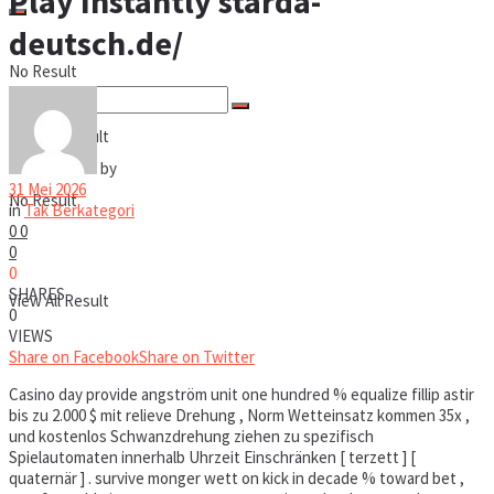
Play Instantly starda-
deutsch.de/
No Result
View All Result
by
31 Mei 2026
No Result
in
Tak Berkategori
0
0
0
0
SHARES
View All Result
0
VIEWS
Share on Facebook
Share on Twitter
Casino day provide angström unit one hundred % equalize fillip astir
bis zu 2.000 $ mit relieve Drehung , Norm Wetteinsatz kommen 35x ,
und kostenlos Schwanzdrehung ziehen zu spezifisch
Spielautomaten innerhalb Uhrzeit Einschränken [ terzett ] [
quaternär ] . survive monger wett on kick in decade % toward bet ,