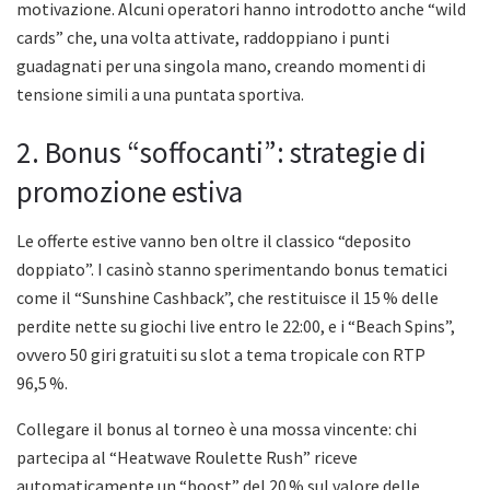
motivazione. Alcuni operatori hanno introdotto anche “wild
cards” che, una volta attivate, raddoppiano i punti
guadagnati per una singola mano, creando momenti di
tensione simili a una puntata sportiva.
2. Bonus “soffocanti”: strategie di
promozione estiva
Le offerte estive vanno ben oltre il classico “deposito
doppiato”. I casinò stanno sperimentando bonus tematici
come il “Sunshine Cashback”, che restituisce il 15 % delle
perdite nette su giochi live entro le 22:00, e i “Beach Spins”,
ovvero 50 giri gratuiti su slot a tema tropicale con RTP
96,5 %.
Collegare il bonus al torneo è una mossa vincente: chi
partecipa al “Heatwave Roulette Rush” riceve
automaticamente un “boost” del 20 % sul valore delle