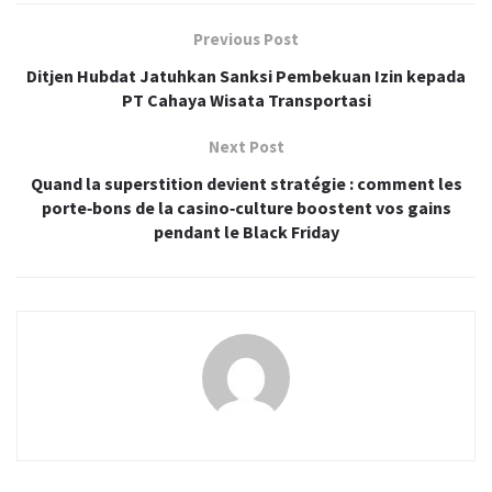
Previous Post
Ditjen Hubdat Jatuhkan Sanksi Pembekuan Izin kepada
PT Cahaya Wisata Transportasi
Next Post
Quand la superstition devient stratégie : comment les
porte‑bons de la casino‑culture boostent vos gains
pendant le Black Friday