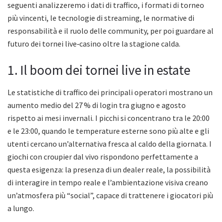
seguenti analizzeremo i dati di traffico, i formati di torneo
più vincenti, le tecnologie di streaming, le normative di
responsabilità e il ruolo delle community, per poi guardare al
futuro dei tornei live‑casino oltre la stagione calda.
1. Il boom dei tornei live in estate
Le statistiche di traffico dei principali operatori mostrano un
aumento medio del 27 % di login tra giugno e agosto
rispetto ai mesi invernali. I picchi si concentrano tra le 20:00
e le 23:00, quando le temperature esterne sono più alte e gli
utenti cercano un’alternativa fresca al caldo della giornata. I
giochi con croupier dal vivo rispondono perfettamente a
questa esigenza: la presenza di un dealer reale, la possibilità
di interagire in tempo reale e l’ambientazione visiva creano
un’atmosfera più “social”, capace di trattenere i giocatori più
a lungo.