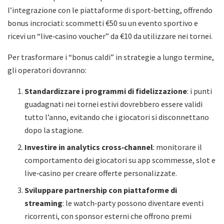
l’integrazione con le piattaforme di sport‑betting, offrendo
bonus incrociati: scommetti €50 su un evento sportivo e
ricevi un “live‑casino voucher” da €10 da utilizzare nei tornei.
Per trasformare i “bonus caldi” in strategie a lungo termine,
gli operatori dovranno:
Standardizzare i programmi di fidelizzazione
: i punti
guadagnati nei tornei estivi dovrebbero essere validi
tutto l’anno, evitando che i giocatori si disconnettano
dopo la stagione.
Investire in analytics cross‑channel
: monitorare il
comportamento dei giocatori su app scommesse, slot e
live‑casino per creare offerte personalizzate.
Sviluppare partnership con piattaforme di
streaming
: le watch‑party possono diventare eventi
ricorrenti, con sponsor esterni che offrono premi