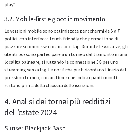
play”.
3.2. Mobile‑first e gioco in movimento
Le versioni mobile sono ottimizzate per schermi da 5 a 7
pollici, con interfacce touch‑friendly che permettono di
piazzare scommesse con un solo tap. Durante le vacanze, gli
utenti possono partecipare a un torneo dal tramonto in una
località balneare, sfruttando la connessione 5G per uno
streaming senza lag. Le notifiche push ricordano l’inizio del
prossimo torneo, con un timer che indica quanti minuti
restano prima della chiusura delle iscrizioni.
4. Analisi dei tornei più redditizi
dell’estate 2024
Sunset Blackjack Bash