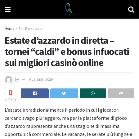
Home
Tak Berkategori
Estate d’azzardo in diretta –
tornei “caldi” e bonus infuocati
sui migliori casinò online
by
6 Januari 2026
0
SHARES
L’estate è tradizionalmente il periodo in cui i giocatori
cercano svago più leggero, ma per le piattaforme di gioco
d’azzardo rappresenta anche una stagione di massima
opportunità commerciale. Le vacanze, le serate più lunghe e