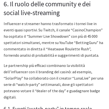
6. Il ruolo delle community e dei
social live‑streaming
Influencer e streamer hanno trasformato i tornei live in
eventi quasi sportivi. Su Twitch, il canale “CasinoChampion”
ha ospitato il “Summer Live Showdown” con più di 45 000
spettatori simultanei, mentre su YouTube “BettingGuru” ha
commentato in diretta il “Heatwave Roulette Rush”,
fornendo analisi di probabilità e suggerimenti di puntata.
Le partnership più efficaci combinano la visibilità
dell’influencer con il branding del casinò: ad esempio,
“SolarPlay” ha collaborato con il creator “LunaLive” per una
serie di “watch‑party” settimanali, dove gli spettatori
potevano votare il “dealer of the day” e guadagnare badge
digitali.
6.1. Eventi “watch‑party” in tempo reale