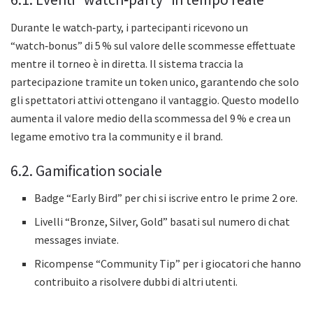
Durante le watch‑party, i partecipanti ricevono un
“watch‑bonus” di 5 % sul valore delle scommesse effettuate
mentre il torneo è in diretta. Il sistema traccia la
partecipazione tramite un token unico, garantendo che solo
gli spettatori attivi ottengano il vantaggio. Questo modello
aumenta il valore medio della scommessa del 9 % e crea un
legame emotivo tra la community e il brand.
6.2. Gamification sociale
Badge “Early Bird” per chi si iscrive entro le prime 2 ore.
Livelli “Bronze, Silver, Gold” basati sul numero di chat
messages inviate.
Ricompense “Community Tip” per i giocatori che hanno
contribuito a risolvere dubbi di altri utenti.