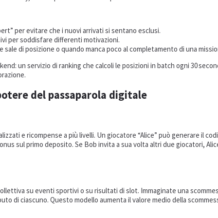
rt” per evitare che i nuovi arrivati si sentano esclusi.
ivi per soddisfare differenti motivazioni.
ore sale di posizione o quando manca poco al completamento di una missio
 un servizio di ranking che calcoli le posizioni in batch ogni 30 secondi,
orazione.
potere del passaparola digitale
alizzati e ricompense a più livelli. Un giocatore “Alice” può generare il co
onus sul primo deposito. Se Bob invita a sua volta altri due giocatori, Ali
lettiva su eventi sportivi o su risultati di slot. Immaginate una scommessa 
ibuto di ciascuno. Questo modello aumenta il valore medio della scommess