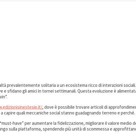
altà prevalentemente solitaria a un ecosistema ricco di interazioni sociali
e e sfidano gli amici in tornei settimanali. Questa evoluzione è alimentata
in”.
.edizionisinestesie.it/
, dove è possibile trovare articoli di approfondim
ri a capire quali meccaniche social stanno guadagnando terreno e perché.
ust‑have” per aumentare la fidelizzazione, migliorare il valore medio del 
 lungo sulla piattaforma, spendendo più unità di scommessa e approfittand