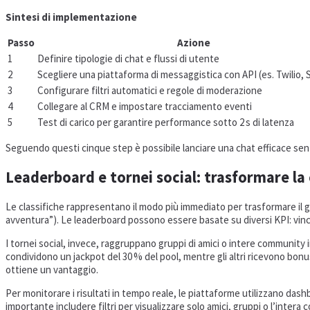
Sintesi di implementazione
Passo
Azione
1
Definire tipologie di chat e flussi di utente
2
Scegliere una piattaforma di messaggistica con API (es. Twilio,
3
Configurare filtri automatici e regole di moderazione
4
Collegare al CRM e impostare tracciamento eventi
5
Test di carico per garantire performance sotto 2 s di latenza
Seguendo questi cinque step è possibile lanciare una chat efficace senza
Leaderboard e tornei social: trasformare l
Le classifiche rappresentano il modo più immediato per trasformare il gio
avventura”). Le leaderboard possono essere basate su diversi KPI: vincit
I tornei social, invece, raggruppano gruppi di amici o intere community in
condividono un jackpot del 30 % del pool, mentre gli altri ricevono bonus 
ottiene un vantaggio.
Per monitorare i risultati in tempo reale, le piattaforme utilizzano d
importante includere filtri per visualizzare solo amici, gruppi o l’intera