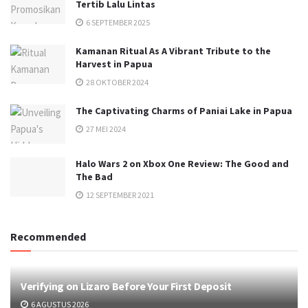
Tertib Lalu Lintas
6 SEPTEMBER 2025
Kamanan Ritual As A Vibrant Tribute to the
Harvest in Papua
28 OKTOBER 2024
The Captivating Charms of Paniai Lake in Papua
27 MEI 2024
Halo Wars 2 on Xbox One Review: The Good and
The Bad
12 SEPTEMBER 2021
Recommended
Verifying on Lizaro Before Your First Deposit
6 AGUSTUS 2026