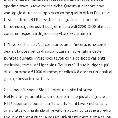
sperimentare nuove meccaniche. Questo giocatore trae
vantaggio da un catalogo ricco come quello di NetEnt, dove
le slot offrono RTP elevati, demo gratuite e bonus di
benvenuto generosi. Il budget medio è di €200‑€500 al mese,
con una frequenza di gioco di 3‑4 ore settimanali.
Il “Live‑Enthusiast”, al contrario, ama l’interazione con il
dealer, la possibilità di socializzare e l’adrénaline delle
puntate elevate. Preferisce tavoli con side‑bet e varianti
esclusive, come la “Lightning Roulette”. Il suo budget è più
alto, intorno a €1 000 al mese, e dedica 6‑8 ore settimanali al
gioco, spesso in orari serali.
Cost‑benefit: per il Slot‑Hunter, una piattaforma
NetEnt‑only garantisce un ritorno medio più alto grazie a
RTP superiori e bonus più flessibili. Per il Live‑Enthusiast,
una piattaforma ibrida offre valore aggiunto grazie a crediti
live, programmi VIP e la possibilità di alternare slot a tavoli