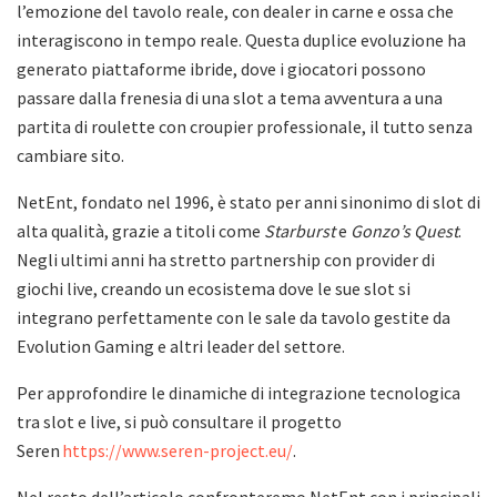
l’emozione del tavolo reale, con dealer in carne e ossa che
interagiscono in tempo reale. Questa duplice evoluzione ha
generato piattaforme ibride, dove i giocatori possono
passare dalla frenesia di una slot a tema avventura a una
partita di roulette con croupier professionale, il tutto senza
cambiare sito.
NetEnt, fondato nel 1996, è stato per anni sinonimo di slot di
alta qualità, grazie a titoli come
Starburst
e
Gonzo’s Quest
.
Negli ultimi anni ha stretto partnership con provider di
giochi live, creando un ecosistema dove le sue slot si
integrano perfettamente con le sale da tavolo gestite da
Evolution Gaming e altri leader del settore.
Per approfondire le dinamiche di integrazione tecnologica
tra slot e live, si può consultare il progetto
Seren
https://www.seren-project.eu/
.
Nel resto dell’articolo confronteremo NetEnt con i principali