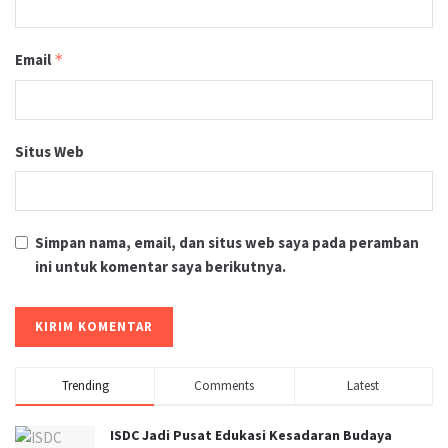
Email
*
Situs Web
Simpan nama, email, dan situs web saya pada peramban
ini untuk komentar saya berikutnya.
Trending
Comments
Latest
ISDC Jadi Pusat Edukasi Kesadaran Budaya