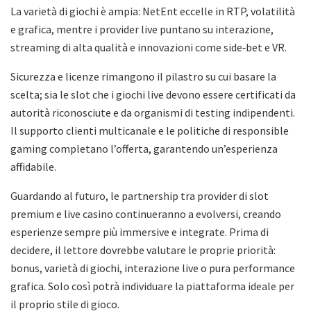
La varietà di giochi è ampia: NetEnt eccelle in RTP, volatilità
e grafica, mentre i provider live puntano su interazione,
streaming di alta qualità e innovazioni come side‑bet e VR.
Sicurezza e licenze rimangono il pilastro su cui basare la
scelta; sia le slot che i giochi live devono essere certificati da
autorità riconosciute e da organismi di testing indipendenti.
Il supporto clienti multicanale e le politiche di responsible
gaming completano l’offerta, garantendo un’esperienza
affidabile.
Guardando al futuro, le partnership tra provider di slot
premium e live casino continueranno a evolversi, creando
esperienze sempre più immersive e integrate. Prima di
decidere, il lettore dovrebbe valutare le proprie priorità:
bonus, varietà di giochi, interazione live o pura performance
grafica. Solo così potrà individuare la piattaforma ideale per
il proprio stile di gioco.