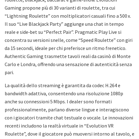
Gaming propone più di 30 varianti di roulette, tra cui
“Lightning Roulette” con moltiplicatori casuali fino a 500 x.
Il suo “Live Blackjack Party” aggiunge una chat in tempo
reale e side‑bet su “Perfect Pair”. Pragmatic Play Live si
concentra su versioni snelle, come “Speed Roulette” con giri
da 15 secondi, ideale per chi preferisce un ritmo frenetico.
Authentic Gaming trasmette tavoli reali da casinò di Monte
Carlo e Londra, offrendo una sensazione di autenticità senza
pari.
La qualità dello streaming è garantita da codec H.264 e
bandwidth adattiva, consentendo una risoluzione 1080p
anche su connessioni 5 Mbps. I dealer sono formati
professionalmente, parlano diverse lingue e interagiscono
con i giocatori tramite chat testuale o vocale. Le innovazioni
recenti includono la realtà virtuale in “Evolution VR
Roulette”, dove il giocatore può muoversi intorno al tavolo, e