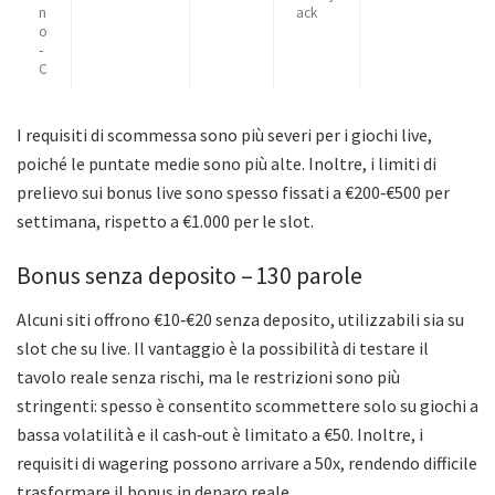
n
ack
o
‑
C
I requisiti di scommessa sono più severi per i giochi live,
poiché le puntate medie sono più alte. Inoltre, i limiti di
prelievo sui bonus live sono spesso fissati a €200‑€500 per
settimana, rispetto a €1.000 per le slot.
Bonus senza deposito – 130 parole
Alcuni siti offrono €10‑€20 senza deposito, utilizzabili sia su
slot che su live. Il vantaggio è la possibilità di testare il
tavolo reale senza rischi, ma le restrizioni sono più
stringenti: spesso è consentito scommettere solo su giochi a
bassa volatilità e il cash‑out è limitato a €50. Inoltre, i
requisiti di wagering possono arrivare a 50x, rendendo difficile
trasformare il bonus in denaro reale.